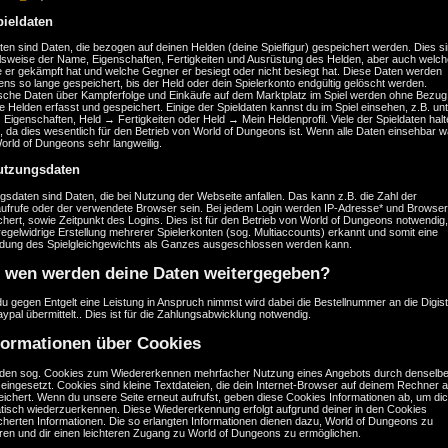
pieldaten
ten sind Daten, die bezogen auf deinen Helden (deine Spielfigur) gespeichert werden. Dies s
elsweise der Name, Eigenschaften, Fertigkeiten und Ausrüstung des Helden, aber auch welch
 er gekämpft hat und welche Gegner er besiegt oder nicht besiegt hat. Diese Daten werden
ns so lange gespeichert, bis der Held oder dein Spielerkonto endgültig gelöscht werden.
tische Daten über Kampferfolge und Einkäufe auf dem Marktplatz im Spiel werden ohne Bezug
e Helden erfasst und gespeichert. Einige der Spieldaten kannst du im Spiel einsehen, z.B. un
Eigenschaften, Held → Fertigkeiten oder Held → Mein Heldenprofil. Viele der Spieldaten halt
 da dies wesentlich für den Betrieb von World of Dungeons ist. Wenn alle Daten einsehbar w
orld of Dungeons sehr langweilig.
utzungsdaten
sdaten sind Daten, die bei Nutzung der Webseite anfallen. Das kann z.B. die Zahl der
aufrufe oder der verwendete Browser sein. Bei jedem Login werden IP-Adresse* und Browser
hert, sowie Zeitpunkt des Logins. Dies ist für den Betrieb von World of Dungeons notwendig,
regelwidrige Erstellung mehrerer Spielerkonten (sog. Multiaccounts) erkannt und somit eine
dung des Spielgleichgewichts als Ganzes ausgeschlossen werden kann.
 wen werden deine Daten weitergegeben?
u gegen Entgelt eine Leistung in Anspruch nimmst wird dabei die Bestellnummer an die Digis
ypal übermittelt.. Dies ist für die Zahlungsabwicklung notwendig.
formationen über Cookies
den sog. Cookies zum Wiedererkennen mehrfacher Nutzung eines Angebots durch denselb
eingesetzt. Cookies sind kleine Textdateien, die dein Internet-Browser auf deinem Rechner a
ichert. Wenn du unsere Seite erneut aufrufst, geben diese Cookies Informationen ab, um di
tisch wiederzuerkennen. Diese Wiedererkennung erfolgt aufgrund deiner in den Cookies
cherten Informationen. Die so erlangten Informationen dienen dazu, World of Dungeons zu
eren und dir einen leichteren Zugang zu World of Dungeons zu ermöglichen.