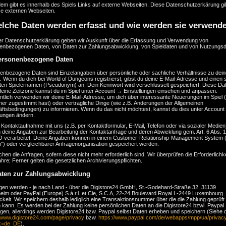
em gibt es innerhalb des Spiels Links auf externe Webseiten. Diese Datenschutzerkärung gi
se externen Webseiten.
lche Daten werden erfasst und wie werden sie verwend
ser Datenschutzerklärung geben wir Auskunft über die Erfassung und Verwendung von
enbezogenen Daten, von Daten zur Zahlungsabwicklung, von Spieldaten und von Nutzungsd
ersonenbezogene Daten
enbezogene Daten sind Einzelangaben über persönliche oder sachliche Verhältnisse zu dein
 Wenn du dich bei World of Dungeons registrierst, gibst du deine E-Mail-Adresse und einen 
ten Spielernamen (Pseudonym) an. Dein Kennwort wird verschlüsselt gespeichert. Diese Da
deine Zeitzone kannst du im Spiel unter Account → Einstellungen einsehen und anpassen.
ntlich verwenden wir deine E-Mail-Adresse, um dich über interessante Neuerungen im Spiel 
her zugestimmt hast) oder vertragliche Dinge (wie z.B. Änderungen der Allgemeinen
ftsbedingungen) zu informieren. Wenn du das nicht möchtest, kannst du dies unter Accoun
lungen ändern.
 Kontaktaufnahme mit uns (z.B. per Kontaktformular, E-Mail, Telefon oder via sozialer Medien
deine Angaben zur Bearbeitung der Kontaktanfrage und deren Abwicklung gem. Art. 6 Abs. 1 l
verarbeitet. Deine Angaben können in einem Customer-Relationship-Management System
") oder vergleichbarer Anfragenorganisation gespeichert werden.
chen die Anfragen, sofern diese nicht mehr erforderlich sind. Wir überprüfen die Erforderlichkei
hre; Ferner gelten die gesetzlichen Archivierungspflichten.
aten zur Zahlungsabwicklung
gen werden - je nach Land - über die Digistore24 GmbH, St.-Godehard-Straße 32, 31139
heim oder PayPal (Europe) S.à r.l. et Cie, S.C.A, 22-24 Boulevard Royal L-2449 Luxembourg
kelt. Wir speichern deshalb lediglich eine Transaktionsnummer über die die Zahlung geprüft
 kann. Es werden bei der Zahlung keine persönlichen Daten an die Digistore24 bzwl. Paypal
agen, allerdings werden Digistore24 bzw. Paypal selbst Daten erheben und speichern (Siehe 
//www.digistore24.com/page/privacy
bzw.
https://www.paypal.com/de/webapps/mpp/ua/privacy-
.x=de_DE
).