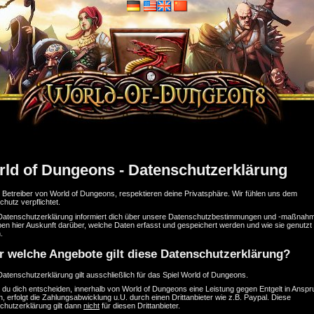
ld of Dungeons - Datenschutzerklärung
e Betreiber von World of Dungeons, respektieren deine Privatsphäre. Wir fühlen uns dem
hutz verpflichtet.
Datenschutzerklärung informiert dich über unsere Datenschutzbestimmungen und -maßnah
en hier Auskunft darüber, welche Daten erfasst und gespeichert werden und wie sie genutzt
.
r welche Angebote gilt diese Datenschutzerklärung?
atenschutzerklärung gilt ausschließlich für das Spiel World of Dungeons.
t du dich entscheiden, innerhalb von World of Dungeons eine Leistung gegen Entgelt in Ansp
 erfolgt die Zahlungsabwicklung u.U. durch einen Drittanbieter wie z.B. Paypal. Diese
chutzerklärung gilt dann
nicht
für diesen Drittanbieter.