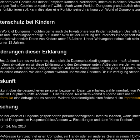
eichern von Cookies auf deiner Festplatte kannst du verhindern, indem du in deinen Browser
llungen "keine Cookies akzeptieren" wählst. Auch wenn World of Dungeons grundsätzlich ohn
s funktionieren soll, kann dies aber eine Funktionseinschränkung von World of Dungeons zu
tenschutz bei Kindern
n World of Dungeons möchten gerne auch die Privatsphäre von Kindern schützen! Deshalb f
ern und Erziehungsberechtige auf, Kinder aktiv bei der Nutzung des Internets zu begleiten! Wi
n nicht wissentlich Daten von Kindern unter 13 Jahren. Unser Webangebot richtet sich nicht
unter 13 Jahren.
derungen dieser Erklärung
Umständen kann es vorkommen, dass sich die Datenschutzbedingungen oder -maßnahmen
 Dann aktualisieren wir diese Erklärung und den Zeitstempel unten. Außerdem werden wir im
 Aktuelles-Seite eine Ankündigung machen. Auf diese Weise kannst du zu jeder Zeit prüfen, 
ir online erfassen, wie diese genutzt werden und welche Optionen Dir zur Verfügung stehen
skunft
kunft über die gespeicherten personenbezogenen Daten zu erhalten, wähle innerhalb von Wo
ns im Hauptmenü bitte Account → Einstellungen. Außerdem kannst du gerne über unser
tformular
eine Anfrage an uns senden. Weitere Kontaktmöglichkeiten findest du im
Impressu
öschung
ne bei World of Dungeons gespeicherten personenbezogenen Daten zu löschen, wähle inner
rld of Dungeons im Hauptmenü bitte Account → Einstellungen und dann "Konto löschen".
vom 24. Mai 2018.
 IP-Adresse kennzeichnet einen Computer, ein Handy oder ein anderes Gerät in einem TCP/I
k. TCP/IP steht für Transmission Control Protocol/Internet Protocol. Das Internet ist ein Ne