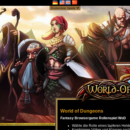
World of Dungeons
Fantasy Browsergame Rollenspiel WoD
Wähle die Rolle eines tapferen Held
Kombiniere Völker und Klassen nach