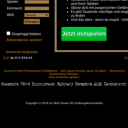
Spieler:
und ihren Stärken
Stürze dich mit ausgesuchten Gefähr
Kennwort:
Es gibt Tausende mächtige und ma
Welt:
zu finden
Und das alles - wenn du magst - völl
Jetzt mitspielen
Eingeloggt bleiben
Jetzt kostenlos spielen!
Kennwort vergessen
Science-Fiction Browserspiel StarMarines
web based fantasy game (English)
Historisches
Browserspiel OldAges
Jetzt kostenlos spielen!
Copyright © 2026 by WoD Game UG (haftungsbeschränkt)