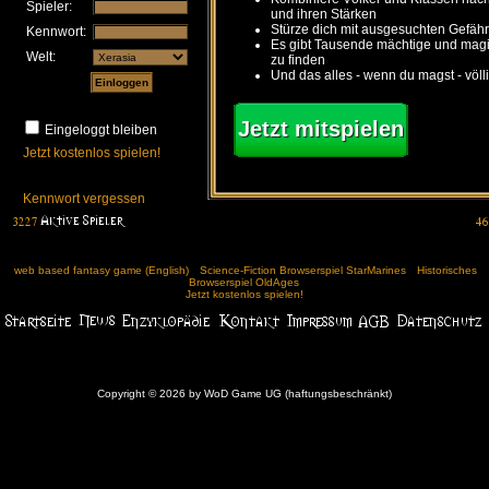
Spieler:
und ihren Stärken
Stürze dich mit ausgesuchten Gefähr
Kennwort:
Es gibt Tausende mächtige und ma
Welt:
zu finden
Und das alles - wenn du magst - völl
Jetzt mitspielen
Eingeloggt bleiben
Jetzt kostenlos spielen!
Kennwort vergessen
web based fantasy game (English)
Science-Fiction Browserspiel StarMarines
Historisches
Browserspiel OldAges
Jetzt kostenlos spielen!
Copyright © 2026 by WoD Game UG (haftungsbeschränkt)