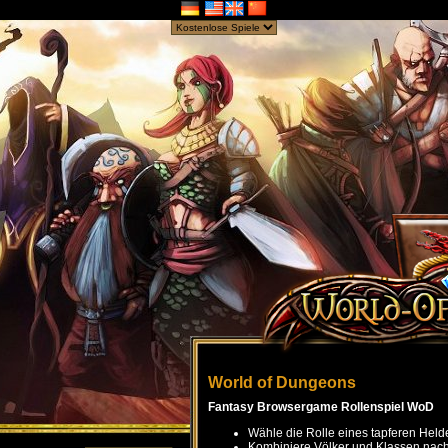
World of Dungeons
Fantasy Browsergame Rollenspiel WoD
Wähle die Rolle eines tapferen Held
Kombiniere Völker und Klassen nach