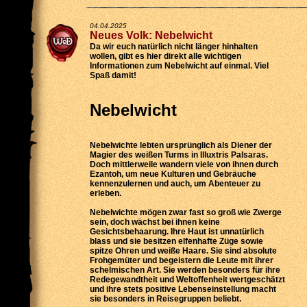
04.04.2025
Neues Volk: Nebelwicht
Da wir euch natürlich nicht länger hinhalten
wollen, gibt es hier direkt alle wichtigen
Informationen zum Nebelwicht auf einmal. Viel
Spaß damit!
Nebelwicht
Nebelwichte lebten ursprünglich als Diener der
Magier des weißen Turms in Illuxtris Palsaras.
Doch mittlerweile wandern viele von ihnen durch
Ezantoh, um neue Kulturen und Gebräuche
kennenzulernen und auch, um Abenteuer zu
erleben.
Nebelwichte mögen zwar fast so groß wie Zwerge
sein, doch wächst bei ihnen keine
Gesichtsbehaarung. Ihre Haut ist unnatürlich
blass und sie besitzen elfenhafte Züge sowie
spitze Ohren und weiße Haare. Sie sind absolute
Frohgemüter und begeistern die Leute mit ihrer
schelmischen Art. Sie werden besonders für ihre
Redegewandtheit und Weltoffenheit wertgeschätzt
und ihre stets positive Lebenseinstellung macht
sie besonders in Reisegruppen beliebt.