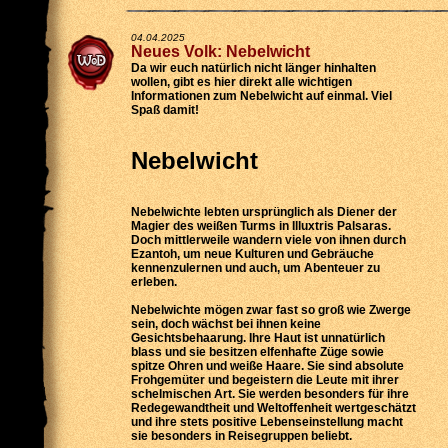
04.04.2025
Neues Volk: Nebelwicht
Da wir euch natürlich nicht länger hinhalten
wollen, gibt es hier direkt alle wichtigen
Informationen zum Nebelwicht auf einmal. Viel
Spaß damit!
Nebelwicht
Nebelwichte lebten ursprünglich als Diener der
Magier des weißen Turms in Illuxtris Palsaras.
Doch mittlerweile wandern viele von ihnen durch
Ezantoh, um neue Kulturen und Gebräuche
kennenzulernen und auch, um Abenteuer zu
erleben.
Nebelwichte mögen zwar fast so groß wie Zwerge
sein, doch wächst bei ihnen keine
Gesichtsbehaarung. Ihre Haut ist unnatürlich
blass und sie besitzen elfenhafte Züge sowie
spitze Ohren und weiße Haare. Sie sind absolute
Frohgemüter und begeistern die Leute mit ihrer
schelmischen Art. Sie werden besonders für ihre
Redegewandtheit und Weltoffenheit wertgeschätzt
und ihre stets positive Lebenseinstellung macht
sie besonders in Reisegruppen beliebt.