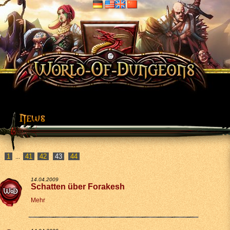
1
41
42
44
...
14.04.2009
Schatten über Forakesh
Mehr