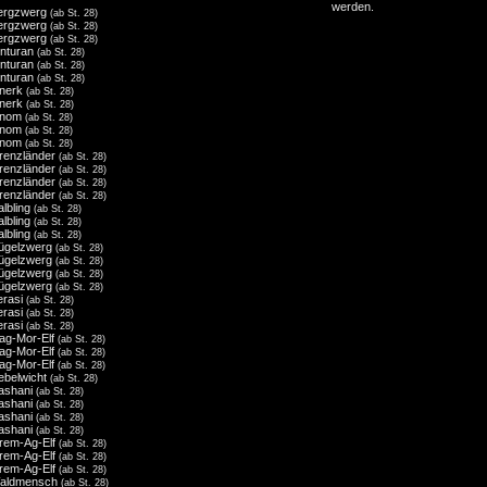
werden.
ergzwerg
(ab St. 28)
ergzwerg
(ab St. 28)
ergzwerg
(ab St. 28)
inturan
(ab St. 28)
inturan
(ab St. 28)
inturan
(ab St. 28)
nerk
(ab St. 28)
nerk
(ab St. 28)
nom
(ab St. 28)
nom
(ab St. 28)
nom
(ab St. 28)
renzländer
(ab St. 28)
renzländer
(ab St. 28)
renzländer
(ab St. 28)
renzländer
(ab St. 28)
albling
(ab St. 28)
albling
(ab St. 28)
albling
(ab St. 28)
ügelzwerg
(ab St. 28)
ügelzwerg
(ab St. 28)
ügelzwerg
(ab St. 28)
ügelzwerg
(ab St. 28)
erasi
(ab St. 28)
erasi
(ab St. 28)
erasi
(ab St. 28)
ag-Mor-Elf
(ab St. 28)
ag-Mor-Elf
(ab St. 28)
ag-Mor-Elf
(ab St. 28)
ebelwicht
(ab St. 28)
ashani
(ab St. 28)
ashani
(ab St. 28)
ashani
(ab St. 28)
ashani
(ab St. 28)
irem-Ag-Elf
(ab St. 28)
irem-Ag-Elf
(ab St. 28)
irem-Ag-Elf
(ab St. 28)
aldmensch
(ab St. 28)