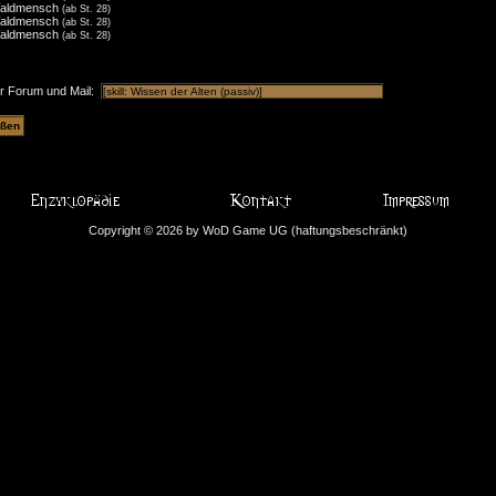
aldmensch
(ab St. 28)
aldmensch
(ab St. 28)
aldmensch
(ab St. 28)
ür Forum und Mail:
Copyright © 2026 by WoD Game UG (haftungsbeschränkt)