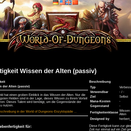
tigkeit Wissen der Alten (passiv)
keit
Beschreibung
n der Alten (passiv)
Typ
Verbess
Verwendbar
- / -
ld hat einen groben Einblick in das Wissen der Alten. Nur die
Ziel
Selbst
gsten Helden sind in der Lage, dieses Wissen zu ihrem Vorteil
Mana-Kosten
-
zen. Dieses Talent wird benötigt, um die Gegenstände der
zu nutzen.
Gegenstand
-
Wissen 
schreibung in der World of Dungeons-Enzyklopädie ...
Fertigkeitenklasse
Alten
Designed by
herbert
Diese Fertigkeit kann zur gle
ebenfertigkeit für:
Zeit nur einmal auf ein Ziel ge