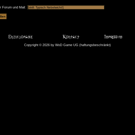
ür Forum und Mail:
Copyright © 2026 by WoD Game UG (haftungsbeschränkt)