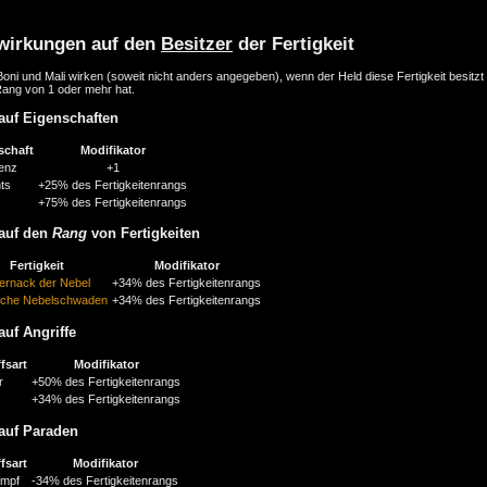
wirkungen auf den
Besitzer
der Fertigkeit
oni und Mali wirken (soweit nicht anders angegeben), wenn der Held diese Fertigkeit besitzt
Rang von 1 oder mehr hat.
auf Eigenschaften
schaft
Modifikator
genz
+1
nts
+25% des Fertigkeitenrangs
+75% des Fertigkeitenrangs
auf den
Rang
von Fertigkeiten
Fertigkeit
Modifikator
ernack der Nebel
+34% des Fertigkeitenrangs
sche Nebelschwaden
+34% des Fertigkeitenrangs
auf Angriffe
fsart
Modifikator
r
+50% des Fertigkeitenrangs
+34% des Fertigkeitenrangs
auf Paraden
fsart
Modifikator
mpf
-34% des Fertigkeitenrangs