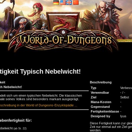
tigkeit Typisch Nebelwicht!
keit
Beschreibung
ch Nebelwicht!
Typ
Verbess
Verwendbar
- / -
delt sich um einen typischen Nebelwicht. Die klassischen
Ziel
Selbst
le seines Volkes sind besonders markant ausgeprägt.
Mana-Kosten
-
schreibung in der World of Dungeons-Enzyklopädie ...
Gegenstand
-
Fertigkeitenklasse
-
Designed by
Iyus
ebenfertigkeit für:
Diese Fertigkeit kann zur gle
Zeit nur einmal auf ein Ziel ge
ebelwicht
(ab St. 22)
werden.