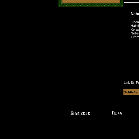
Nebe
Gno
Halbl
Kera
Nebe
Tirem
Link für F