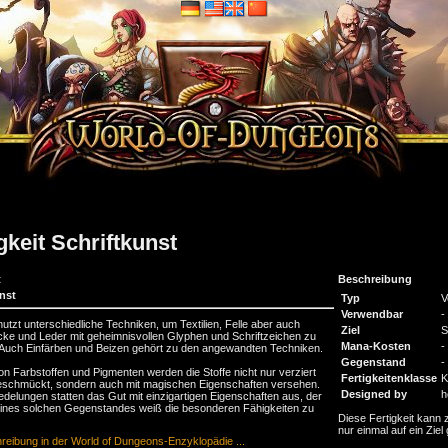
gkeit Schriftkunst
t
Beschreibung
nst
Typ
V
Verwendbar
- 
utzt unterschiedliche Techniken, um Textilien, Felle aber auch
Ziel
S
ücke und Leder mit geheimnisvollen Glyphen und Schriftzeichen zu
Mana-Kosten
-
 Auch Einfärben und Beizen gehört zu den angewandten Techniken.
Gegenstand
-
von Farbstoffen und Pigmenten werden die Stoffe nicht nur verziert
Fertigkeitenklasse
K
schmückt, sondern auch mit magischen Eigenschaften versehen.
Designed by
h
edelungen statten das Gut mit einzigartigen Eigenschaften aus, der
eines solchen Gegenstandes weiß die besonderen Fähigkeiten zu
Diese Fertigkeit kann z
nur einmal auf ein Ziel
reibung in der World of Dungeons-Enzyklopädie ...