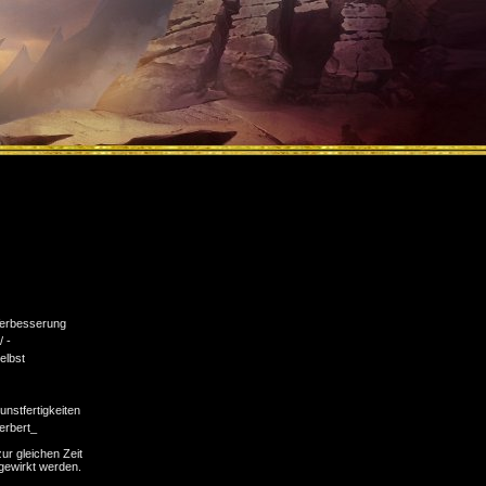
erbesserung
/ -
elbst
unstfertigkeiten
erbert_
ur gleichen Zeit
 gewirkt werden.