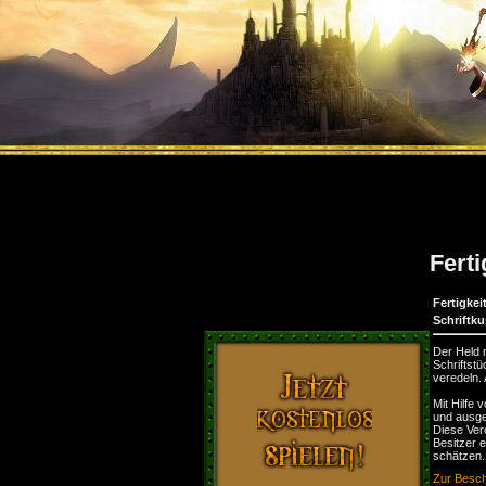
Ferti
Fertigkei
Schriftku
Der Held n
Schriftst
veredeln.
Mit Hilfe 
und ausge
Diese Ver
Besitzer 
schätzen.
Zur Besch