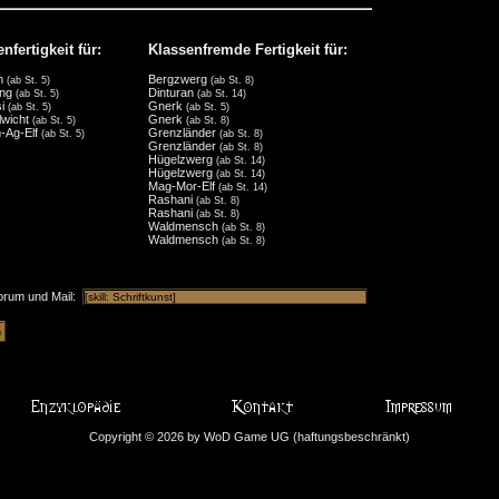
nfertigkeit für:
Klassenfremde Fertigkeit für:
m
Bergzwerg
(ab St. 5)
(ab St. 8)
ing
Dinturan
(ab St. 5)
(ab St. 14)
si
Gnerk
(ab St. 5)
(ab St. 5)
lwicht
Gnerk
(ab St. 5)
(ab St. 8)
-Ag-Elf
Grenzländer
(ab St. 5)
(ab St. 8)
Grenzländer
(ab St. 8)
Hügelzwerg
(ab St. 14)
Hügelzwerg
(ab St. 14)
Mag-Mor-Elf
(ab St. 14)
Rashani
(ab St. 8)
Rashani
(ab St. 8)
Waldmensch
(ab St. 8)
Waldmensch
(ab St. 8)
orum und Mail:
Copyright © 2026 by WoD Game UG (haftungsbeschränkt)