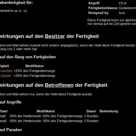
ebenfertigkeit für:
Angriff
Ch,In
Fertigkeitenklasse
Gedankenm
ebelwicht
(ab St. 11)
Designed by
Iyus
Diese Fertigkeit kann zur gleiche
nur einmal auf ein Ziel gewirkt w
wirkungen auf den
Besitzer
der Fertigkeit
oni und Mali wirken (soweit nicht anders angegeben), wenn der Held diese Fertigkeit besitzt
Rang von 1 oder mehr hat.
auf den
Rang
von Fertigkeiten
igkeit
Modifikator
 machen
+25% des Fertigkeitenrangs
 Zauber
+25% des Fertigkeitenrangs
wirkungen auf den
Betroffenen
der Fertigkeit
oni und Mali wirken nur, wenn der Held diese Fertigkeit ausübt.
auf Angriffe
fsart
Modifikator
Dauer
Bemerkung
mpf
-50% der Heldenstufe
-50% des Fertigkeitenrangs
2 Runden
ampf
-50% der Heldenstufe
-50% des Fertigkeitenrangs
2 Runden
auf Paraden