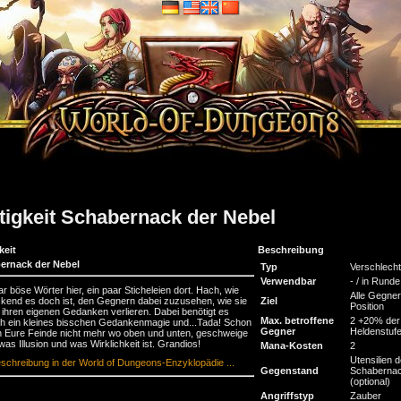
tigkeit Schabernack der Nebel
keit
Beschreibung
ernack der Nebel
Typ
Verschlech
Verwendbar
- / in Runde
ar böse Wörter hier, ein paar Sticheleien dort. Hach, wie
Alle Gegner
kend es doch ist, den Gegnern dabei zuzusehen, wie sie
Ziel
Position
n ihren eigenen Gedanken verlieren. Dabei benötigt es
Max. betroffene
2 +20% der
ich ein kleines bisschen Gedankenmagie und...Tada! Schon
Gegner
Heldenstuf
 Eure Feinde nicht mehr wo oben und unten, geschweige
was Illusion und was Wirklichkeit ist. Grandios!
Mana-Kosten
2
Utensilien 
schreibung in der World of Dungeons-Enzyklopädie ...
Gegenstand
Schaberna
(optional)
Angriffstyp
Zauber