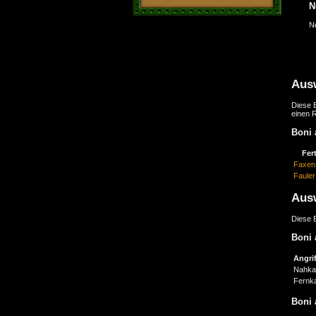
N
N
Aus
Diese B
einen 
Boni 
Fert
Faxen
Fauler
Aus
Diese B
Boni 
Angrif
Nahka
Fernk
Boni 