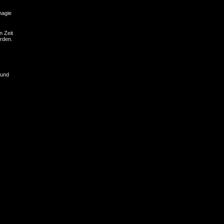
agie
n Zeit
erden.
 und