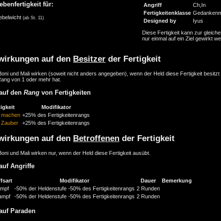
ebenfertigkeit für:
Angriff
Ch,In
Fertigkeitenklasse
Gedankenm
ebelwicht
(ab St. 11)
Designed by
Iyus
Diese Fertigkeit kann zur gleiche
nur einmal auf ein Ziel gewirkt w
wirkungen auf den
Besitzer
der Fertigkeit
oni und Mali wirken (soweit nicht anders angegeben), wenn der Held diese Fertigkeit besitzt
Rang von 1 oder mehr hat.
auf den
Rang
von Fertigkeiten
igkeit
Modifikator
 machen
+25% des Fertigkeitenrangs
 Zauber
+25% des Fertigkeitenrangs
wirkungen auf den
Betroffenen
der Fertigkeit
oni und Mali wirken nur, wenn der Held diese Fertigkeit ausübt.
auf Angriffe
fsart
Modifikator
Dauer
Bemerkung
mpf
-50% der Heldenstufe
-50% des Fertigkeitenrangs
2 Runden
ampf
-50% der Heldenstufe
-50% des Fertigkeitenrangs
2 Runden
auf Paraden