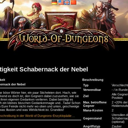
tigkeit Schabernack der Nebel
keit
Beschreibung
ernack der Nebel
Typ
Verschlech
Verwendbar
- / in Runde
ar böse Wörter hier, ein paar Sticheleien dort. Hach, wie
Alle Gegner
kend es doch ist, den Gegnern dabei zuzusehen, wie sie
Ziel
Position
n ihren eigenen Gedanken verlieren. Dabei benötigt es
Max. betroffene
2 +20% der
ich ein kleines bisschen Gedankenmagie und...Tada! Schon
Gegner
Heldenstuf
 Eure Feinde nicht mehr wo oben und unten, geschweige
was Illusion und was Wirklichkeit ist. Grandios!
Mana-Kosten
2
Utensilien 
schreibung in der World of Dungeons-Enzyklopädie ...
Gegenstand
Schaberna
(optional)
Angriffstyp
Zauber