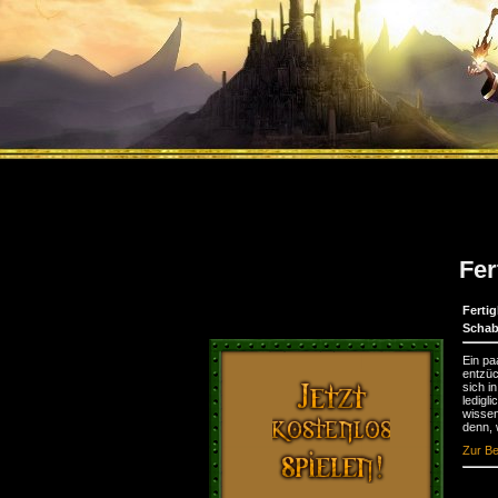
Fer
Fertig
Schab
Ein pa
entzüc
sich i
ledigl
wissen
denn, 
Zur Be