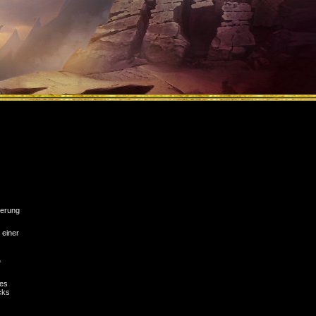
terung
 einer
e
des
cks