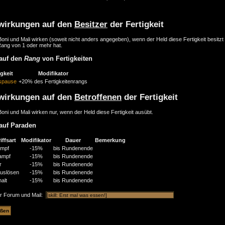
wirkungen auf den
Besitzer
der Fertigkeit
oni und Mali wirken (soweit nicht anders angegeben), wenn der Held diese Fertigkeit besitzt
Rang von 1 oder mehr hat.
auf den
Rang
von Fertigkeiten
igkeit
Modifikator
gspause
+20% des Fertigkeitenrangs
wirkungen auf den
Betroffenen
der Fertigkeit
oni und Mali wirken nur, wenn der Held diese Fertigkeit ausübt.
auf Paraden
iffsart
Modifikator
Dauer
Bemerkung
mpf
-15%
bis Rundenende
ampf
-15%
bis Rundenende
r
-15%
bis Rundenende
auslösen
-15%
bis Rundenende
halt
-15%
bis Rundenende
ür Forum und Mail: