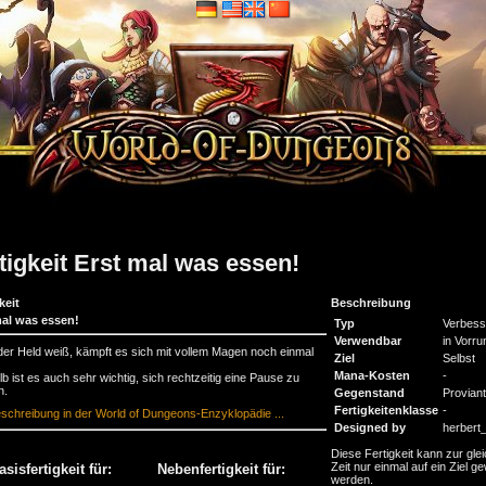
tigkeit Erst mal was essen!
keit
Beschreibung
mal was essen!
Typ
Verbess
Verwendbar
in Vorru
der Held weiß, kämpft es sich mit vollem Magen noch einmal
Ziel
Selbst
.
Mana-Kosten
-
b ist es auch sehr wichtig, sich rechtzeitig eine Pause zu
n.
Gegenstand
Proviant
Fertigkeitenklasse
-
schreibung in der World of Dungeons-Enzyklopädie ...
Designed by
herbert
Diese Fertigkeit kann zur gle
Zeit nur einmal auf ein Ziel ge
asisfertigkeit für:
Nebenfertigkeit für:
werden.