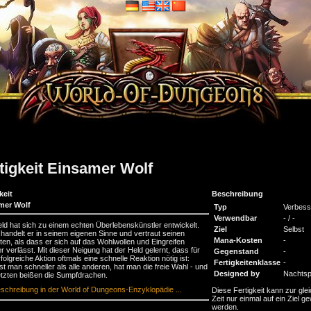
tigkeit Einsamer Wolf
keit
Beschreibung
mer Wolf
Typ
Verbess
Verwendbar
- / -
ld hat sich zu einem echten Überlebenskünstler entwickelt.
Ziel
Selbst
 handelt er in seinem eigenen Sinne und vertraut seinen
Mana-Kosten
-
kten, als dass er sich auf das Wohlwollen und Eingreifen
r verlässt. Mit dieser Neigung hat der Held gelernt, dass für
Gegenstand
-
rfolgreiche Aktion oftmals eine schnelle Reaktion nötig ist:
Fertigkeitenklasse
-
st man schneller als alle anderen, hat man die freie Wahl - und
Designed by
Nachtsp
tzten beißen die Sumpfdrachen.
schreibung in der World of Dungeons-Enzyklopädie ...
Diese Fertigkeit kann zur gle
Zeit nur einmal auf ein Ziel ge
werden.