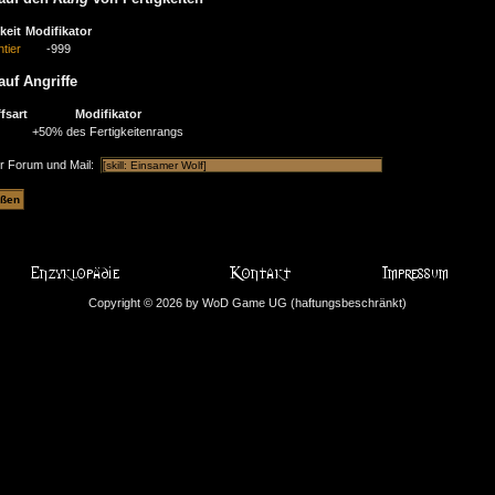
keit
Modifikator
tier
-999
auf Angriffe
fsart
Modifikator
+50% des Fertigkeitenrangs
ür Forum und Mail:
Copyright © 2026 by WoD Game UG (haftungsbeschränkt)