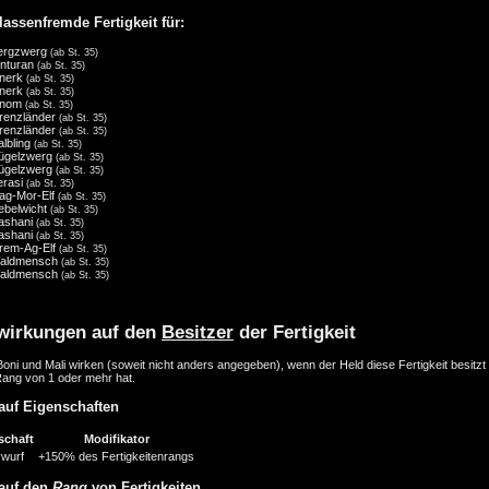
lassenfremde Fertigkeit für:
ergzwerg
(ab St. 35)
inturan
(ab St. 35)
nerk
(ab St. 35)
nerk
(ab St. 35)
nom
(ab St. 35)
renzländer
(ab St. 35)
renzländer
(ab St. 35)
albling
(ab St. 35)
ügelzwerg
(ab St. 35)
ügelzwerg
(ab St. 35)
erasi
(ab St. 35)
ag-Mor-Elf
(ab St. 35)
ebelwicht
(ab St. 35)
ashani
(ab St. 35)
ashani
(ab St. 35)
irem-Ag-Elf
(ab St. 35)
aldmensch
(ab St. 35)
aldmensch
(ab St. 35)
wirkungen auf den
Besitzer
der Fertigkeit
oni und Mali wirken (soweit nicht anders angegeben), wenn der Held diese Fertigkeit besitzt
Rang von 1 oder mehr hat.
auf Eigenschaften
schaft
Modifikator
ivwurf
+150% des Fertigkeitenrangs
auf den
Rang
von Fertigkeiten