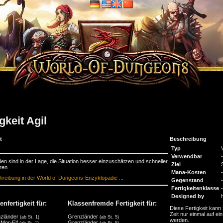
gkeit Agil
t
Beschreibung
Typ
Verwendbar
-
den sind in der Lage, die Situation besser einzuschätzen und schneller
Ziel
ren.
Mana-Kosten
-
reibung in der World of Dungeons-Enzyklopädie ...
Gegenstand
-
Fertigkeitenklasse
-
Designed by
nfertigkeit für:
Klassenfremde Fertigkeit für:
Diese Fertigkeit kann 
Zeit nur einmal auf ein
zländer
Grenzländer
(ab St. 1)
(ab St. 5)
werden.
Mor-Elf
Grenzländer
(ab St. 1)
(ab St. 5)