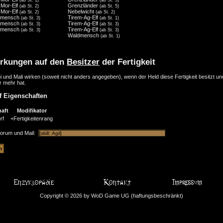
Mor-Elf
Grenzländer
(ab St. 2)
(ab St. 5)
Mor-Elf
Nebelwicht
(ab St. 2)
(ab St. 2)
dmensch
Tirem-Ag-Elf
(ab St. 3)
(ab St. 1)
dmensch
Tirem-Ag-Elf
(ab St. 3)
(ab St. 3)
dmensch
Tirem-Ag-Elf
(ab St. 3)
(ab St. 3)
Waldmensch
(ab St. 1)
rkungen auf den
Besitzer
der Fertigkeit
i und Mali wirken (soweit nicht anders angegeben), wenn der Held diese Fertigkeit besitzt u
r mehr hat.
f Eigenschaften
aft
Modifikator
rf
+Fertigkeitenrang
Forum und Mail:
Copyright © 2026 by WoD Game UG (haftungsbeschränkt)