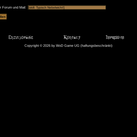
ür Forum und Mail:
Copyright © 2026 by WoD Game UG (haftungsbeschränkt)