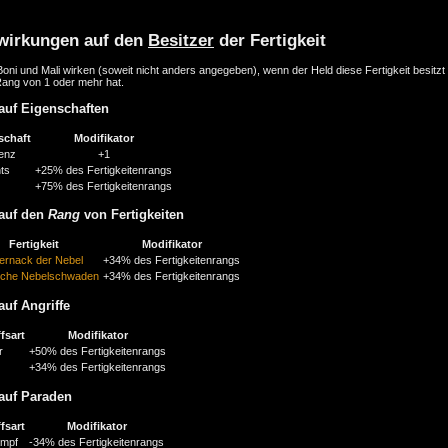
wirkungen auf den
Besitzer
der Fertigkeit
oni und Mali wirken (soweit nicht anders angegeben), wenn der Held diese Fertigkeit besitzt
Rang von 1 oder mehr hat.
auf Eigenschaften
schaft
Modifikator
genz
+1
nts
+25% des Fertigkeitenrangs
+75% des Fertigkeitenrangs
auf den
Rang
von Fertigkeiten
Fertigkeit
Modifikator
ernack der Nebel
+34% des Fertigkeitenrangs
sche Nebelschwaden
+34% des Fertigkeitenrangs
auf Angriffe
fsart
Modifikator
r
+50% des Fertigkeitenrangs
+34% des Fertigkeitenrangs
auf Paraden
fsart
Modifikator
mpf
-34% des Fertigkeitenrangs