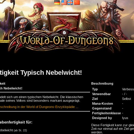
tigkeit Typisch Nebelwicht!
keit
Beschreibung
ch Nebelwicht!
Typ
Verbess
Verwendbar
- / -
delt sich um einen typischen Nebelwicht. Die klassischen
Ziel
Selbst
le seines Volkes sind besonders markant ausgeprägt.
Mana-Kosten
-
schreibung in der World of Dungeons-Enzyklopädie ...
Gegenstand
-
Fertigkeitenklasse
-
Designed by
Iyus
ebenfertigkeit für:
Diese Fertigkeit kann zur gle
Zeit nur einmal auf ein Ziel ge
ebelwicht
(ab St. 22)
werden.