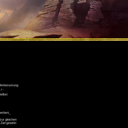
Verbesserung
 / -
Selbst
herbert_
zur gleichen
 Ziel gewirkt