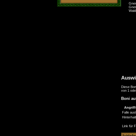
Gne
Gne
Wal
Auswi
Diese Bon
von 1 ode
Boni au
Angriff
Falle aus
Hinterhalt
Link für 