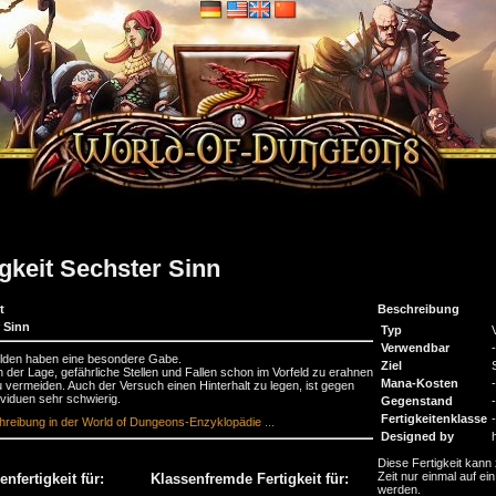
igkeit Sechster Sinn
t
Beschreibung
 Sinn
Typ
Verwendbar
-
elden haben eine besondere Gabe.
Ziel
in der Lage, gefährliche Stellen und Fallen schon im Vorfeld zu erahnen
Mana-Kosten
-
 vermeiden. Auch der Versuch einen Hinterhalt zu legen, ist gegen
ividuen sehr schwierig.
Gegenstand
-
Fertigkeitenklasse
-
reibung in der World of Dungeons-Enzyklopädie ...
Designed by
Diese Fertigkeit kann 
Zeit nur einmal auf ein
nfertigkeit für:
Klassenfremde Fertigkeit für:
werden.