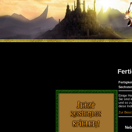
Fert
Fertigkei
Sechster
Einige H
Sie sind 
und so zu
diese Ind
Zur Besch
Nebe