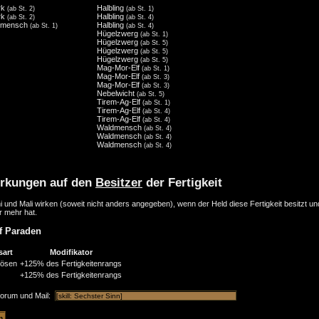
rk
Halbling
(ab St. 2)
(ab St. 1)
rk
Halbling
(ab St. 2)
(ab St. 4)
dmensch
Halbling
(ab St. 1)
(ab St. 4)
Hügelzwerg
(ab St. 1)
Hügelzwerg
(ab St. 5)
Hügelzwerg
(ab St. 5)
Hügelzwerg
(ab St. 5)
Mag-Mor-Elf
(ab St. 1)
Mag-Mor-Elf
(ab St. 3)
Mag-Mor-Elf
(ab St. 3)
Nebelwicht
(ab St. 5)
Tirem-Ag-Elf
(ab St. 1)
Tirem-Ag-Elf
(ab St. 4)
Tirem-Ag-Elf
(ab St. 4)
Waldmensch
(ab St. 4)
Waldmensch
(ab St. 4)
Waldmensch
(ab St. 4)
rkungen auf den
Besitzer
der Fertigkeit
i und Mali wirken (soweit nicht anders angegeben), wenn der Held diese Fertigkeit besitzt u
r mehr hat.
f Paraden
sart
Modifikator
lösen
+125% des Fertigkeitenrangs
+125% des Fertigkeitenrangs
Forum und Mail: