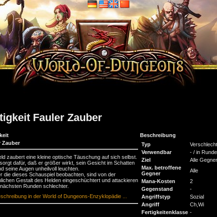
tigkeit Fauler Zauber
keit
Beschreibung
r Zauber
Typ
Verschlech
Verwendbar
- / in Runde
ld zaubert eine kleine optische Täuschung auf sich selbst.
Ziel
Alle Gegne
sorgt dafür, daß er größer wirkt, sein Gesicht im Schatten
Max. betroffene
und seine Augen unheilvoll leuchten.
Alle
Gegner
 die dieses Schauspiel beobachten, sind von der
lichen Gestalt des Helden eingeschüchtert und attackieren
Mana-Kosten
2
 nächsten Runden schlechter.
Gegenstand
-
schreibung in der World of Dungeons-Enzyklopädie ...
Angriffstyp
Sozial
Angriff
Ch,Wi
Fertigkeitenklasse
-