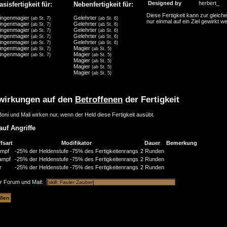
Designed by
herbert_
asisfertigkeit für:
Nebenfertigkeit für:
Diese Fertigkeit kann zur gleiche
lingenmagier
Gelehrter
(ab St. 7)
(ab St. 6)
nur einmal auf ein Ziel gewirkt w
lingenmagier
Gelehrter
(ab St. 7)
(ab St. 6)
lingenmagier
Gelehrter
(ab St. 7)
(ab St. 6)
lingenmagier
Gelehrter
(ab St. 7)
(ab St. 6)
lingenmagier
Gelehrter
(ab St. 7)
(ab St. 6)
lingenmagier
Magier
(ab St. 7)
(ab St. 5)
lingenmagier
Magier
(ab St. 7)
(ab St. 5)
Magier
(ab St. 5)
Magier
(ab St. 5)
Magier
(ab St. 5)
wirkungen auf den
Betroffenen
der Fertigkeit
oni und Mali wirken nur, wenn der Held diese Fertigkeit ausübt.
auf Angriffe
fsart
Modifikator
Dauer
Bemerkung
mpf
-25% der Heldenstufe
-75% des Fertigkeitenrangs
2 Runden
ampf
-25% der Heldenstufe
-75% des Fertigkeitenrangs
2 Runden
r
-25% der Heldenstufe
-75% des Fertigkeitenrangs
2 Runden
ür Forum und Mail: