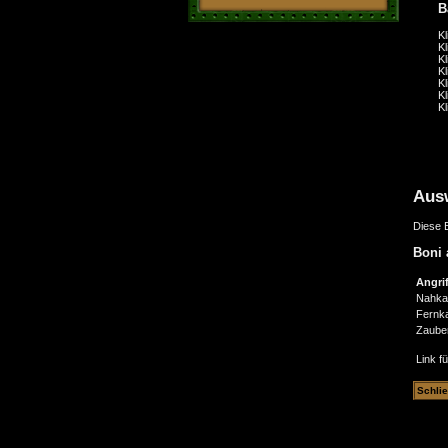
B
K
K
K
K
K
K
K
Aus
Diese B
Boni 
Angrif
Nahka
Fernk
Zaube
Link f