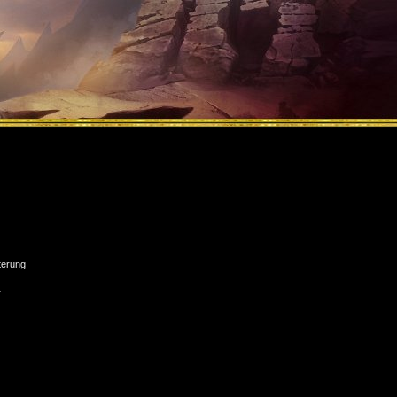
terung
r