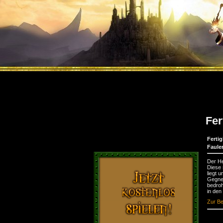
Fer
Fertig
Faule
Der He
Diese 
liegt 
Gegner
bedroh
in den
Zur Be